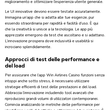
miglioramento e ottimizzare l’esperienza utente generale.
Le UI innovative devono essere testate accuratamente.
Immagina un’app che si adatta alle tue esigenze, pur
essendo straordinaria per rapidità e facilità d’uso. È qui
che la creatività si unisce a la tecnologia. Le app più
apprezzate emergono da test che ascoltano e si adattano.
L’innovazione prospera dove inclusività e usabilità si
incrociano splendidamente.
Approcci di test delle performance e
del load
Per assicurare che l’app Win Airlines Casino funzioni senza
intoppi anche sotto stress, è necessario utilizzare
strategie efficienti di test delle prestazioni e del load.
Abbraccia l’innovazione includendo tool avanzati che
riproducono grandi volumi di utilizzatori contemporanei.
Comincia analizzando le metriche delle performance per