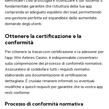
identificare i colli di bottiglia e ottimizzare il tuo sistema. È
fondamentale garantire che l’struttura della tua app
comprenda un adeguato equilibrio del load, permettendo
una gestione perfetta ed espandibile delle aumentate
domande degli utenti.
Ottenere la certificazione e la
conformità
Per ottenere la
tracxn.com
certificazione e la adesione per
l’app Win Airlines Casino, è indispensabile concentrarsi
sulla comprensione del processo di conformità normativa.
Assicuratevi di soddisfare tutti i requisiti normativi
elaborando una documentazione di certificazione
dettagliata. È cruciale rimanere informati su eventuali
modifiche a questi requisiti per garantire che la vostra app
resti conforme.
Processo di conformità normativa