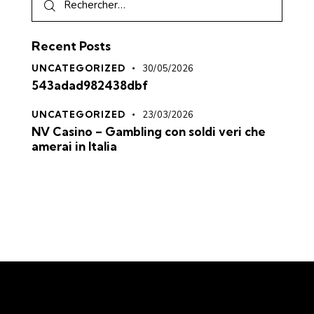
Recent Posts
UNCATEGORIZED
30/05/2026
543adad982438dbf
UNCATEGORIZED
23/03/2026
NV Casino – Gambling con soldi veri che
amerai in Italia