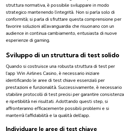
struttura normativa, è possibile sviluppare in modo
strategico mantenendo l’integrità. Non si parla solo di
conformità; si parla di sfruttare questa comprensione per
favorire soluzioni all’avanguardia che risuonano con un
audience in continua cambiamento, entusiasta di nuove
esperienze di gaming.
Sviluppo di un struttura di test solido
Quando si costruisce una robusta struttura di test per
l’app Win Airlines Casino, è necessario iniziare
identificando le aree di test chiave essenziali per
prestazioni e funzionalità. Successivamente, è necessario
stabilire protocolli di test precisi per garantire consistenza
e ripetibilità nei risultati. Adottando questi step, si
affronteranno efficacemente possibili problemi e si
manterrà l’affidabilità e la qualità dell’app.
Individuare le aree di test chiave