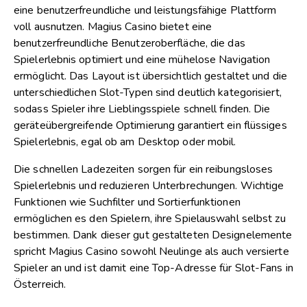
eine benutzerfreundliche und leistungsfähige Plattform
voll ausnutzen. Magius Casino bietet eine
benutzerfreundliche Benutzeroberfläche, die das
Spielerlebnis optimiert und eine mühelose Navigation
ermöglicht. Das Layout ist übersichtlich gestaltet und die
unterschiedlichen Slot-Typen sind deutlich kategorisiert,
sodass Spieler ihre Lieblingsspiele schnell finden. Die
geräteübergreifende Optimierung garantiert ein flüssiges
Spielerlebnis, egal ob am Desktop oder mobil.
Die schnellen Ladezeiten sorgen für ein reibungsloses
Spielerlebnis und reduzieren Unterbrechungen. Wichtige
Funktionen wie Suchfilter und Sortierfunktionen
ermöglichen es den Spielern, ihre Spielauswahl selbst zu
bestimmen. Dank dieser gut gestalteten Designelemente
spricht Magius Casino sowohl Neulinge als auch versierte
Spieler an und ist damit eine Top-Adresse für Slot-Fans in
Österreich.