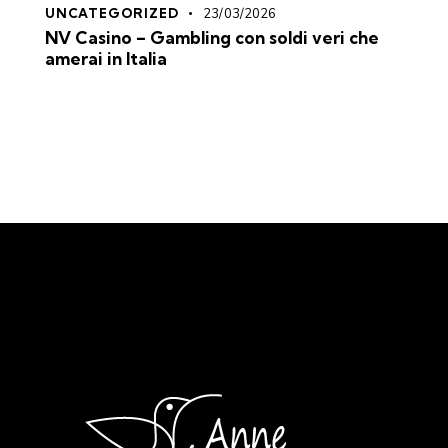
UNCATEGORIZED
23/03/2026
NV Casino – Gambling con soldi veri che
amerai in Italia
Association Anne Lorient