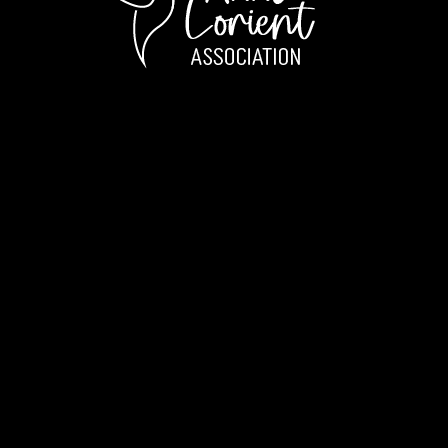
Contact pour les collectes & distributions
06 44 93 61 14
Contact pour les médias
06 31 98 56 85
annelorient@hotmail.com
Liens utiles
Suivez-nous
Mon livre
Qui sommes-nous ?