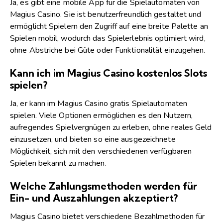
Ja, es gibt eine mobile App für die Spielautomaten von
Magius Casino. Sie ist benutzerfreundlich gestaltet und
ermöglicht Spielern den Zugriff auf eine breite Palette an
Spielen mobil, wodurch das Spielerlebnis optimiert wird,
ohne Abstriche bei Güte oder Funktionalität einzugehen.
Kann ich im Magius Casino kostenlos Slots
spielen?
Ja, er kann im Magius Casino gratis Spielautomaten
spielen. Viele Optionen ermöglichen es den Nutzern,
aufregendes Spielvergnügen zu erleben, ohne reales Geld
einzusetzen, und bieten so eine ausgezeichnete
Möglichkeit, sich mit den verschiedenen verfügbaren
Spielen bekannt zu machen.
Welche Zahlungsmethoden werden für
Ein- und Auszahlungen akzeptiert?
Magius Casino bietet verschiedene Bezahlmethoden für