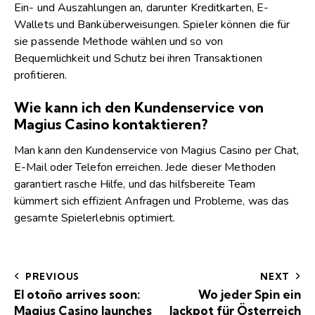
Ein- und Auszahlungen an, darunter Kreditkarten, E-
Wallets und Banküberweisungen. Spieler können die für
sie passende Methode wählen und so von
Bequemlichkeit und Schutz bei ihren Transaktionen
profitieren.
Wie kann ich den Kundenservice von
Magius Casino kontaktieren?
Man kann den Kundenservice von Magius Casino per Chat,
E-Mail oder Telefon erreichen. Jede dieser Methoden
garantiert rasche Hilfe, und das hilfsbereite Team
kümmert sich effizient Anfragen und Probleme, was das
gesamte Spielerlebnis optimiert.
PREVIOUS
NEXT
El otoño arrives soon:
Wo jeder Spin ein
Magius Casino launches
Jackpot für Österreich