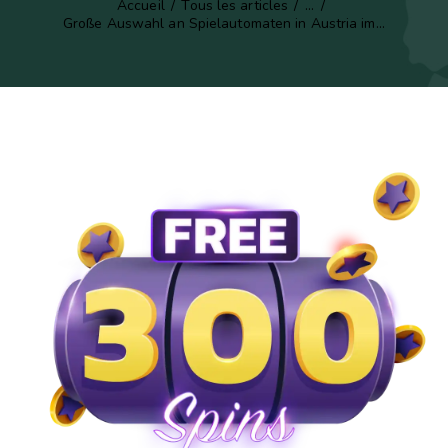
Accueil
Tous les articles
...
Große Auswahl an Spielautomaten in Austria im...