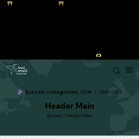
Site en construction
Actuellement, notre équipe de
bénévoles s’efforce de bâtir et de mettre à jour le
contenu avec les moyens limités dont nous disposons,
dans le but de vous présenter une information la plus
complète et crédible possible. L’information est mise à
jour par nos bénévoles. Des erreurs ou liens non
fonctionnels sont possibles. Merci de nous les signaler à
contact@annelorient.com !
ELKABIR.ASMA@GMAIL.COM
24/07/2023
Header Main
Accueil
Header Main