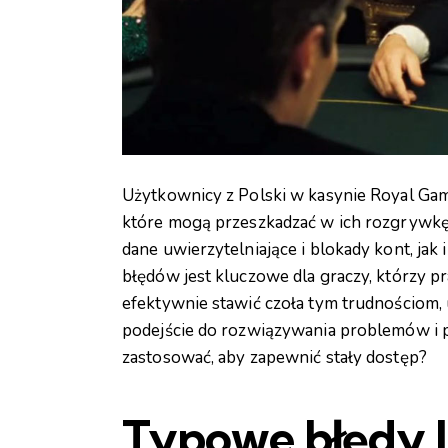
Użytkownicy z Polski w kasynie Royal Ga
które mogą przeszkadzać w ich rozgrywkę
dane uwierzytelniające i blokady kont, jak 
błędów jest kluczowe dla graczy, którzy 
efektywnie stawić czoła tym trudnościom
podejście do rozwiązywania problemów i p
zastosować, aby zapewnić stały dostęp?
Typowe błędy 