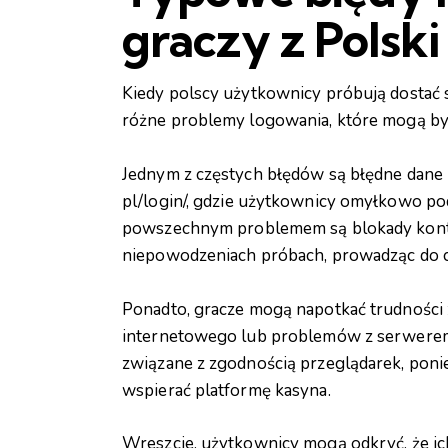
graczy z Polski
Kiedy polscy użytkownicy próbują dostać 
różne problemy logowania, które mogą być
Jednym z częstych błędów są błędne dane
pl/login/
, gdzie użytkownicy omyłkowo po
powszechnym problemem są blokady kont,
niepowodzeniach próbach, prowadząc do 
Ponadto, gracze mogą napotkać trudności 
internetowego lub problemów z serwerem.
związane z zgodnością przeglądarek, poni
wspierać platformę kasyna.
Wreszcie, użytkownicy mogą odkryć, że ic