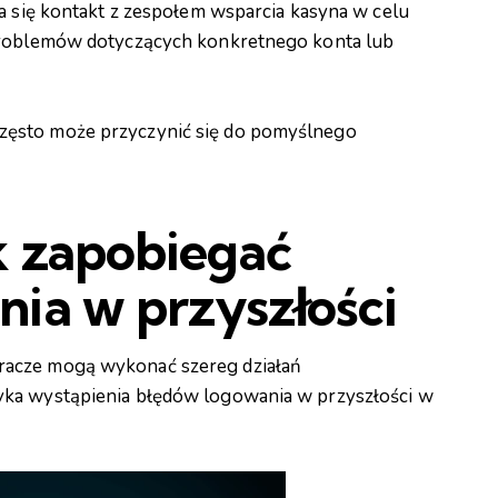
ca się kontakt z zespołem wsparcia kasyna w celu
 problemów dotyczących konkretnego konta lub
zęsto może przyczynić się do pomyślnego
k zapobiegać
ia w przyszłości
racze mogą wykonać szereg działań
yka wystąpienia błędów logowania w przyszłości w