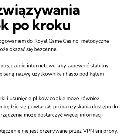
związywania
k po kroku
z logowaniem do Royal Game Casino, metodyczne
że okazać się bezcenne.
połączenie internetowe, aby zapewnić stabilny
pisaną nazwę użytkownika i hasło pod kątem
rki i usunięcie plików cookie może również
em będzie się powtarzał, próba uzyskania dostępu do
urządzenia może dostarczyć więcej informacji.
łączenie nie jest przerywane przez VPN ani proxy.