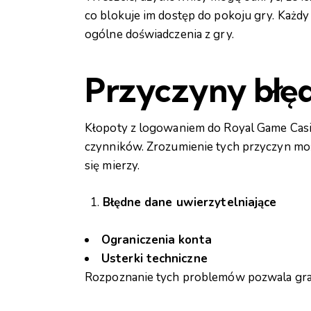
co blokuje im dostęp do pokoju gry. Każd
ogólne doświadczenia z gry.
Przyczyny błę
Kłopoty z logowaniem do Royal Game Casi
czynników. Zrozumienie tych przyczyn może
się mierzy.
Błędne dane uwierzytelniające
Ograniczenia konta
Usterki techniczne
Rozpoznanie tych problemów pozwala grac